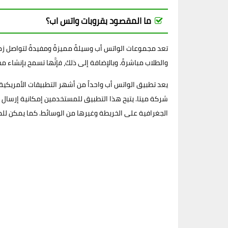
ما المقصود بقروبات واتس اب؟
تعد مجموعات الواتس أب وسيلةً مميزةً ومفيدةً لتواصل زملا
والطلاب مباشرةً. وبالإضافة إلى ذلك، فإنَّها تسمح بإنشاء مجموعة تجمع بين أكثر من 513 عضوًا مختلفًا من جميع أنحاء ا
يعد تطبيق الواتس أب واحداً من أشهر التطبيقات الأمريكية
شركة ميتا. يتيح هذا التطبيق للمستخدمين إمكانية إرسال ا
الجغرافية على الخريطة وغيرها من الوسائط. كما يمكن للم