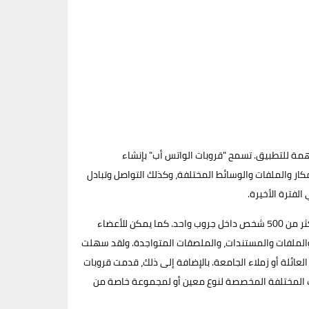
مة للتطبيق. تسمح "قروبات الواتس أب" بإنشاء
ر والملفات والوسائط المختلفة، وكذلك التواصل وتبادل
لفترة الأخيرة.
تحققت فكرة قروبات الواتس أب من نجاح كبير، إذ أصبح الجميع يبحث عن قروبات واتس آب للانضمام إليها والاستمتاع بها، مما أدى إلى ربط أكثر من 500 شخص داخل جروب واحد. كما يمكن للأعضاء
 والملفات والمستندات، والملصقات المتواجدة. ولقد سهلت
ائلة أو زملاء الجامعة. بالإضافة إلى ذلك، قدمت قروبات
 أب المختلفة المخصصة لنوع معين أو لمجموعة خاصة من